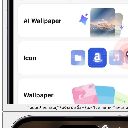
ไอคอน
3 หมวดหมู่
วิธีสร้าง ติดตั้ง หรือลบไอคอนแบบกำหนดเ