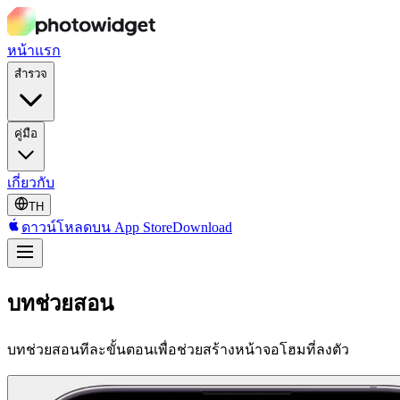
หน้าแรก
สำรวจ
คู่มือ
เกี่ยวกับ
TH
ดาวน์โหลดบน App Store
Download
บทช่วยสอน
บทช่วยสอนทีละขั้นตอนเพื่อช่วยสร้างหน้าจอโฮมที่ลงตัว