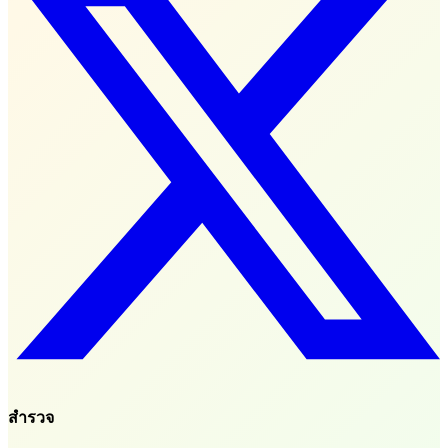
สำรวจ