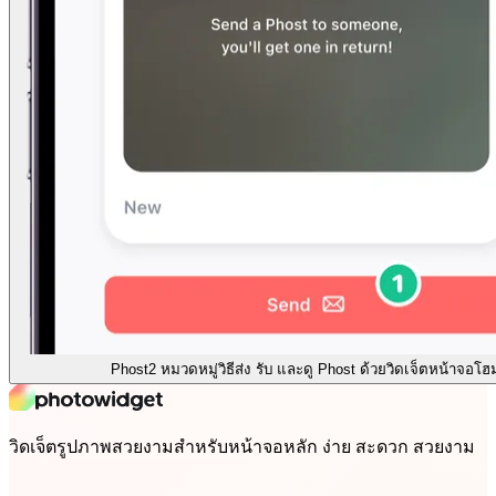
Phost
2 หมวดหมู่
วิธีส่ง รับ และดู Phost ด้วยวิดเจ็ตหน้าจอโฮ
วิดเจ็ตรูปภาพสวยงามสำหรับหน้าจอหลัก ง่าย สะดวก สวยงาม