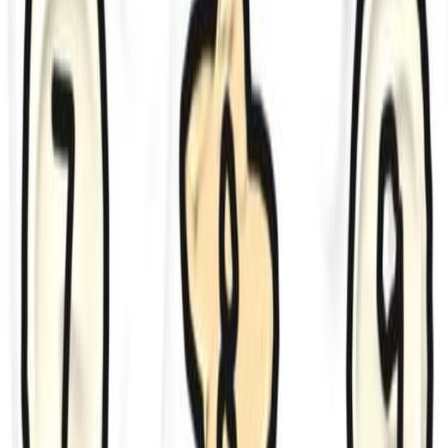
สวัสดี!
วอลเปเปอร์