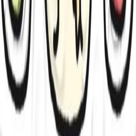
มiffy & ผองเพื่อน
วอลเปเปอร์