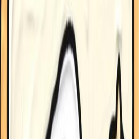
ซัมเมอร์ไรด์
วอลเปเปอร์