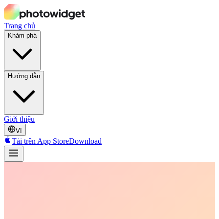
Trang chủ
Khám phá
Hướng dẫn
Giới thiệu
VI
Tải trên App Store
Download