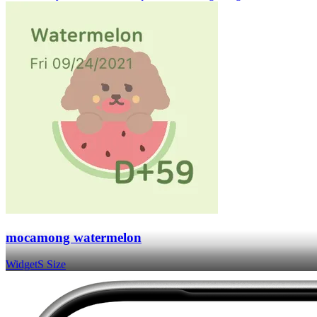
mocamong watermelon
Widget
S Size