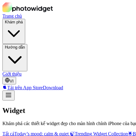
Trang chủ
Khám phá
Hướng dẫn
Giới thiệu
VI
Tải trên App Store
Download
Widget
Khám phá các thiết kế widget đẹp cho màn hình chính iPhone của bạ
Tất cả
Today’s mood: calm & quiet 🍃
Trending Widget Collection🌟
B