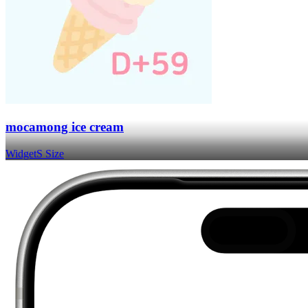
mocamong ice cream
Widget
S Size