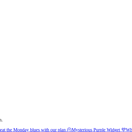
n.
eat the Monday blues with our plan 🫠
Mysterious Purple Widget 💜
Wha