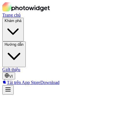
Trang chủ
Khám phá
Hướng dẫn
Giới thiệu
VI
Tải trên App Store
Download